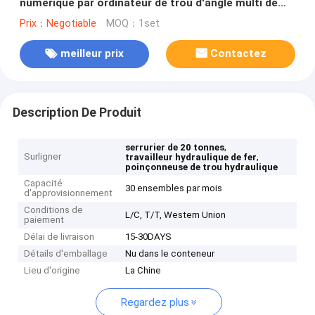
numérique par ordinateur de trou d'angle multi de
poinçonneuse
Prix：Negotiable
MOQ：1set
meilleur prix
Contactez
Description De Produit
,
serrurier de 20 tonnes
Surligner
,
travailleur hydraulique de fer
poinçonneuse de trou hydraulique
Capacité
30 ensembles par mois
d'approvisionnement
Conditions de
L/C, T/T, Western Union
paiement
Délai de livraison
15-30DAYS
Détails d'emballage
Nu dans le conteneur
Lieu d'origine
La Chine
Regardez plus