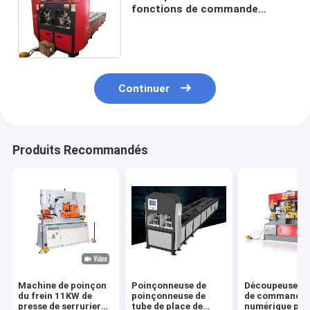
fonctions de commande
numérique par ordinateur de
trou d'angle multi de
poinçonneuse
Continuer
Produits Recommandés
Machine de poinçon
Poinçonneuse de
Découpeuse en
du frein 11KW de
poinçonneuse de
de commande
presse de serrurier
tube de place de
numérique par