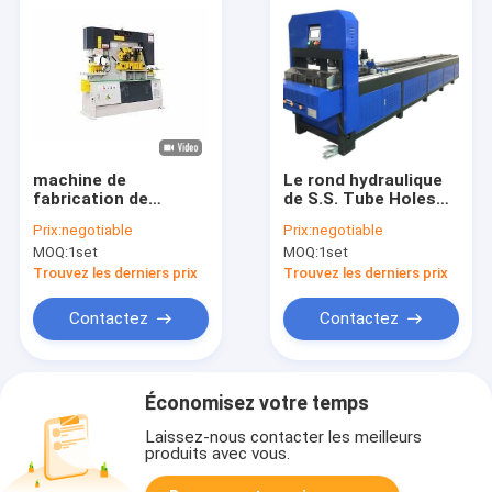
machine de
Le rond hydraulique
fabrication de
de S.S. Tube Holes
serrurier hydraulique
Punching de place de
Prix:
negotiable
Prix:
negotiable
de la machine 5.5KW
commande
MOQ:
1set
MOQ:
1set
de serrurier en métal
numérique par
90T
ordinateur siffle la
Trouvez les derniers prix
Trouvez les derniers prix
poinçonneuse
Contactez
Contactez
Économisez votre temps
Laissez-nous contacter les meilleurs
produits avec vous.