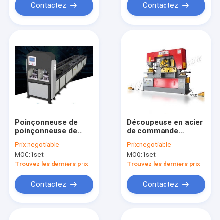
Contactez
Contactez
Poinçonneuse de
Découpeuse en acier
poinçonneuse de
de commande
tube de place de
numérique par
Prix:
negotiable
Prix:
negotiable
commande
ordinateur de
MOQ:
1set
MOQ:
1set
numérique par
machine de serrurier
ordinateur de trou
de trou d'angle
Trouvez les derniers prix
Trouvez les derniers prix
rond hydraulique de
multifonctionnel de
tuyau
poinçonneuse
Contactez
Contactez