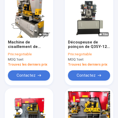
Machine de
Découpeuse de
cisaillement de
poinçon de Q35Y-12
poinçon combinée
35 Ton Ironworker
Prix:
negotiable
Prix:
negotiable
par machine
Metal Shear
MOQ:
1set
MOQ:
1set
hydraulique du
Hydraulic
serrurier Q35y-16
Trouvez les derniers prix
Trouvez les derniers prix
Contactez
Contactez
Maison
Produits
Au sujet de nous