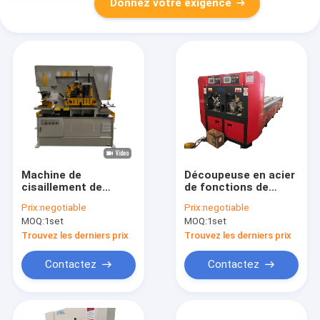
Donnez votre exigence
Machine de
Découpeuse en acier
cisaillement de
de fonctions de
poinçon de Q35y-25
commande
Prix:
negotiable
Prix:
negotiable
120 Ton Ironworker
numérique par
MOQ:
1set
MOQ:
1set
Multi Functions
ordinateur de trou
Hydraulic
d'angle multi de
Trouvez les derniers prix
Trouvez les derniers prix
poinçonneuse
Contactez
Contactez