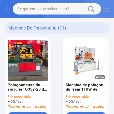
Machine De Ferronnerie
(11)
Poinçonneuse du
Machine de poinçon
serrurier Q35Y-20 de
du frein 11KW de
machine de trou
presse de serrurier
Prix:
negotiable
Prix:
negotiable
hydraulique de tôle
de la tête 120T et de
MOQ:
1set
MOQ:
1set
cisaillement
hydraulique multi
Trouvez les derniers prix
Trouvez les derniers prix