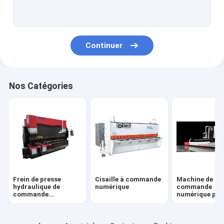
La bobine a coupé à la ligne de longueur
Machine de presse à poinçonner
Continuer
Découpeuse de cannelure de V
Machine de ferronnerie
Nos Catégories
machine de entaille hydraulique
Machine à cintrer les tubes
Machine de cachetage de mousse
Ligne de production de conduits
Frein de presse
Cisaille à commande
Machine de las
Découpeuse en aluminium de commande numérique par ordi
hydraulique de
numérique
commande
commande
numérique par
numérique par
ordinateur
ordinateur