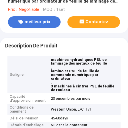
numérique par ordinateur de feuille de laminage des
métaux de rouleaux hydrauliques de la machine 3
Prix：Negotiable
MOQ：1set
meilleur prix
Contactez
Description De Produit
machines hydrauliques PSL de
laminage des métaux de feuille
,
laminoirs PSL de feuille de
Surligner
commande numérique par
ordinateur
,
3 machines à cintrer PSL de feuille
de rouleau
Capacité
20 ensembles par mois
d'approvisionnement
Conditions de
Western Union, L/C, T/T
paiement
Délai de livraison
45-60days
Détails d'emballage
Nu dans le conteneur