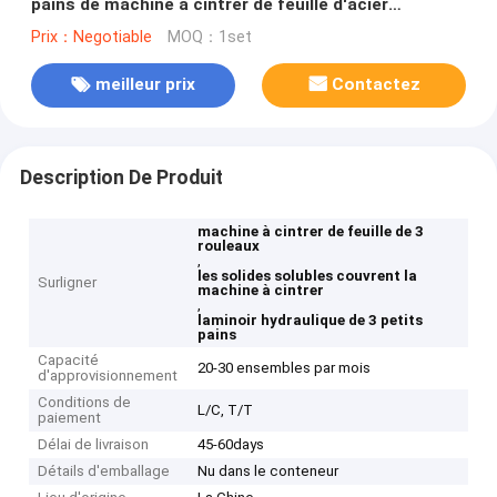
pains de machine à cintrer de feuille d'acier
inoxydable de solides solubles
Prix：Negotiable
MOQ：1set
meilleur prix
Contactez
Description De Produit
machine à cintrer de feuille de 3
rouleaux
,
les solides solubles couvrent la
Surligner
machine à cintrer
,
laminoir hydraulique de 3 petits
pains
Capacité
20-30 ensembles par mois
d'approvisionnement
Conditions de
L/C, T/T
paiement
Délai de livraison
45-60days
Détails d'emballage
Nu dans le conteneur