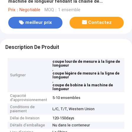
machine de longueur fendant la chaîne de
production 3x1600mm
Prix：Negotiable
MOQ：1 ensemble
meilleur prix
Contactez
Description De Produit
coupe lourde de mesure à la ligne de
longueur
,
coupe légère de mesure à la ligne de
Surligner
longueur
,
coupe de bobine à la machine de
longueur
Capacité
5-10 ensembles
d'approvisionnement
Conditions de
L/C, T/T, Western Union
paiement
Délai de livraison
120-150days
Détails d'emballage
Nu dans le conteneur