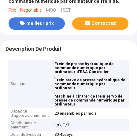
commande numérique par ordinateur de frein de
presse hydraulique de commande numérique par
Prix：Negotiable
MOQ：1SET
ordinateur d'ESA Controller
meilleur prix
Contactez
Description De Produit
Frein de presse hydraulique de
commande numérique par
ordinateur d'ESA Controller
,
Frein servo de presse hydraulique de
Surligner
commande numérique par
ordinateur
,
Machine à cintrer de frein servo de
presse de commande numérique par
ordinateur
Capacité
20 ensembles par mois
d'approvisionnement
Conditions de
L/C, T/T
paiement
Délai de livraison
30-45days